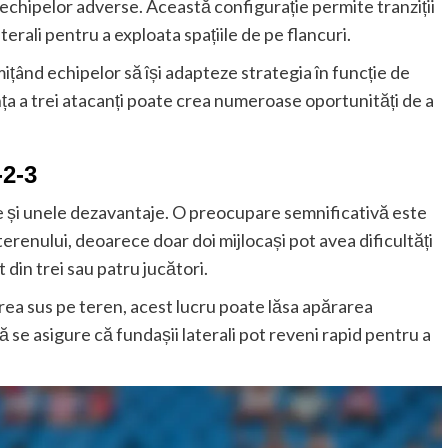
echipelor adverse. Această configurație permite tranziții
aterali pentru a exploata spațiile de pe flancuri.
mițând echipelor să își adapteze strategia în funcție de
nța a trei atacanți poate crea numeroase oportunități de a
-2-3
re și unele dezavantaje. O preocupare semnificativă este
 terenului, deoarece doar doi mijlocași pot avea dificultăți
 din trei sau patru jucători.
prea sus pe teren, acest lucru poate lăsa apărarea
ă se asigure că fundașii laterali pot reveni rapid pentru a