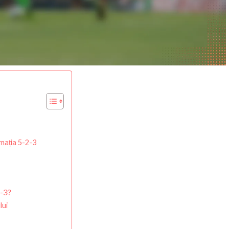
rmația 5-2-3
2-3?
lui