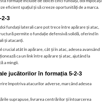
astă formație include de obicei cinci fundași, doi mijlocași
ze eficient spațiul și să creeze oportunități de a marca.
-2-3
doi fundași laterali care pot trece între apărare și atac,
structură permite o fundație defensivă solidă, oferind în
li și atacanți.
ol crucial atât în apărare, cât și în atac, adesea avansând
cționează ca un link între apărare și atac, ajutând la
tă a mingii.
ale jucătorilor în formația 5-2-3
erire împotriva atacurilor adverse, marcând adesea
rile suprapuse, livrarea centrărilor și întoarcerea