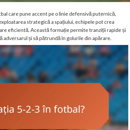
otbal care pune accent pe o linie defensivă puternică,
n exploatarea strategică a spațiului, echipele pot crea
are eficientă. Această formație permite tranziții rapide și
ndă adversarul și să pătrundă în golurile din apărare.