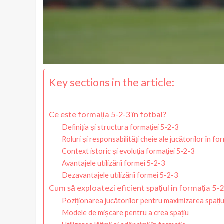
Key sections in the article:
Ce este formația 5-2-3 în fotbal?
Definiția și structura formației 5-2-3
Roluri și responsabilități cheie ale jucătorilor în fo
Context istoric și evoluția formației 5-2-3
Avantajele utilizării formei 5-2-3
Dezavantajele utilizării formei 5-2-3
Cum să exploatezi eficient spațiul în formația 5-
Poziționarea jucătorilor pentru maximizarea spațiu
Modele de mișcare pentru a crea spațiu