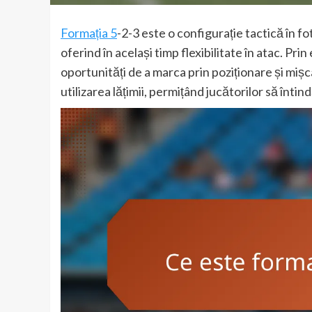
Formația 5
-2-3 este o configurație tactică în f
oferind în același timp flexibilitate în atac. Pri
oportunități de a marca prin poziționare și mișc
utilizarea lățimii, permițând jucătorilor să înti