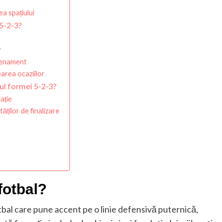
a spațiului
 5-2-3?
r
trenament
earea ocaziilor
rul formei 5-2-3?
ație
ăților de finalizare
fotbal?
otbal care pune accent pe o linie defensivă puternică,