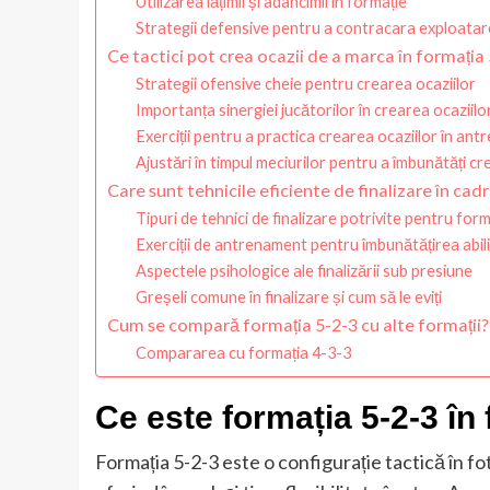
Utilizarea lățimii și adâncimii în formație
Strategii defensive pentru a contracara exploatare
Ce tactici pot crea ocazii de a marca în formația
Strategii ofensive cheie pentru crearea ocaziilor
Importanța sinergiei jucătorilor în crearea ocaziilo
Exerciții pentru a practica crearea ocaziilor în an
Ajustări în timpul meciurilor pentru a îmbunătăți cr
Care sunt tehnicile eficiente de finalizare în cad
Tipuri de tehnici de finalizare potrivite pentru form
Exerciții de antrenament pentru îmbunătățirea abilit
Aspectele psihologice ale finalizării sub presiune
Greșeli comune în finalizare și cum să le eviți
Cum se compară formația 5-2-3 cu alte formații?
Compararea cu formația 4-3-3
Ce este formația 5-2-3 în 
Formația 5-2-3 este o configurație tactică în f