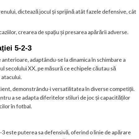
nului, dictează jocul și sprijină atât fazele defensive, cât
ziilor, crearea de spațiu și presarea apărării adverse.
ției 5-2-3
ce anterioare, adaptându-se la dinamica în schimbare a
șitul secolului XX, pe măsură ce echipele căutau să
 atacului.
ient, demonstrându-i versatilitatea în diverse competiții.
tru a se adapta diferitelor stiluri de joc și capacităților
ilor în fotbal.
2-3 este puterea sa defensivă, oferind o linie de apărare