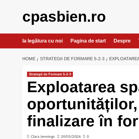
Skip
to
cpasbien.ro
content
Ia legătura cu noi
Pagina de start
Despre
HOME
STRATEGII DE FORMARE 5-2-3
EXPLOATAREA 
Strategii de Formare 5-2-3
Exploatarea spa
oportunităților
finalizare în fo
Clara Jennings
20/01/2026
0