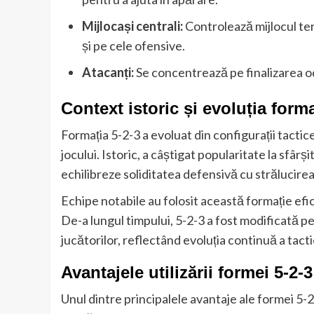
Mijlocași centrali:
Controlează mijlocul tere
și pe cele ofensive.
Atacanți:
Se concentrează pe finalizarea oca
Context istoric și evoluția forma
Formația 5-2-3 a evoluat din configurații tacti
jocului. Istoric, a câștigat popularitate la sfâr
echilibreze soliditatea defensivă cu strălucirea
Echipe notabile au folosit această formație efic
De-a lungul timpului, 5-2-3 a fost modificată pen
jucătorilor, reflectând evoluția continuă a tactic
Avantajele utilizării formei 5-2-3
Unul dintre principalele avantaje ale formei 5-