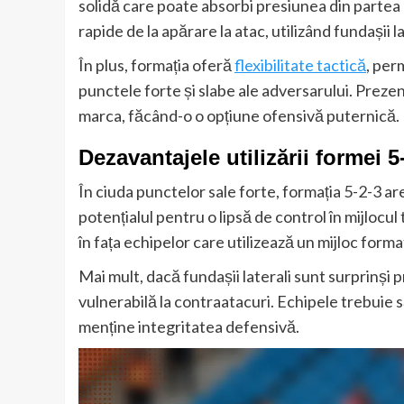
solidă care poate absorbi presiunea din partea 
rapide de la apărare la atac, utilizând fundașii l
În plus, formația oferă
flexibilitate tactică
, per
punctele forte și slabe ale adversarului. Preze
marca, făcând-o o opțiune ofensivă puternică.
Dezavantajele utilizării formei 5
În ciuda punctelor sale forte, formația 5-2-3 a
potențialul pentru o lipsă de control în mijlocul
în fața echipelor care utilizează un mijloc format
Mai mult, dacă fundașii laterali sunt surprinși 
vulnerabilă la contraatacuri. Echipele trebuie s
menține integritatea defensivă.