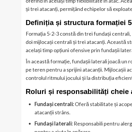
oferind în același timp flexibilitate în atac. Ace
și trei atacanți, permițând echipelor să exploate
Definiția și structura formației 5
Formația 5-2-3 constă din trei fundași centrali, 
doi mijlocași centrali și trei atacanți. Această 
același timp opțiuni ofensive prin fundașii latera
În această formație, fundașii laterali joacă un r
pe teren pentru a sprijini atacanții. Mijlocașii a
controlul ritmului jocului și la distribuția eficien
Roluri și responsabilități cheie 
Fundași centrali:
Oferă stabilitate și acop
atacanții strâns.
Fundași laterali:
Responsabili pentru alergă
pentru a ajuta în apărare.