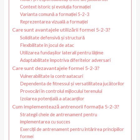
Context istoric și evoluția formației
Varianta comună a formației 5-2-3
Reprezentarea vizuală a formației
Care sunt avantajele utilizării formei 5-2-3?
Soliditate defensivă și structură
Flexibilitate în jocul de atac
Utilizarea fundașilor laterali pentru lățime
Adaptabilitate împotriva diferitelor adversari
Care sunt dezavantajele formei 5-2-3?
Vulnerabilitate la contraatacuri
Dependenta de fitnessul și versatilitatea jucătorilor
Provocări în controlul mijlocului terenului
Izolarea potențială a atacanților
Cum implementează antrenorii formația 5-2-3?
Strategii cheie de antrenament pentru
implementarea cu succes
Exerciții de antrenament pentru întărirea principiilor
formei