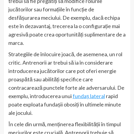
trebui să fie pregătiți să modifice rolurile
jucătorilor sau formațiile în funcție de
desfășurarea meciului. De exemplu, dacă echipa
este în dezavantaj, trecerea la o configurație mai
agresivă poate crea oportunități suplimentare de a
marca.
Strategiile de înlocuire joacă, de asemenea, un rol
critic. Antrenorii ar trebui să ia în considerare
introducerea jucătorilor care pot oferi energie
proaspătă sau abilități specifice care
contracarează punctele forte ale adversarului. De
exemplu, introducerea unui
fundaș lateral
rapid
poate exploata fundașii obosiți în ultimele minute
ale jocului.
În cele din urmă, menținerea flexibilității în timpul
meciurilor este crucială. Antrenorii trebuie să