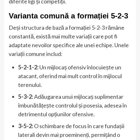
diferite ligi și competiții.
Varianta comună a formației 5-2-3
Deși structura de bază a formației 5-2-3 rămâne
constantă, există mai multe variații care pot fi
adaptate nevoilor specifice ale unei echipe. Unele
variații comune includ:
5-2-1-2:
Un mijlocaș ofensiv înlocuiește un
atacant, oferind mai mult control în mijlocul
terenului.
5-3-2:
Adăugarea unui mijlocaș suplimentar
îmbunătățește controlul și posesia, adesea în
detrimentul opțiunilor ofensive.
3-5-2:
O schimbare de focus în care fundașii
laterali devin mai proeminenți, permițând o