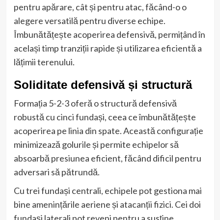
pentru apărare, cât și pentru atac, făcând-o o
alegere versatilă pentru diverse echipe.
Îmbunătățește acoperirea defensivă, permițând în
același timp tranziții rapide și utilizarea eficientă a
lățimii terenului.
Soliditate defensivă și structură
Formația 5-2-3 oferă o structură defensivă
robustă cu cinci fundași, ceea ce îmbunătățește
acoperirea pe linia din spate. Această configurație
minimizează golurile și permite echipelor să
absoarbă presiunea eficient, făcând dificil pentru
adversari să pătrundă.
Cu trei fundași centrali, echipele pot gestiona mai
bine amenințările aeriene și atacanții fizici. Cei doi
fundași laterali pot reveni pentru a susține