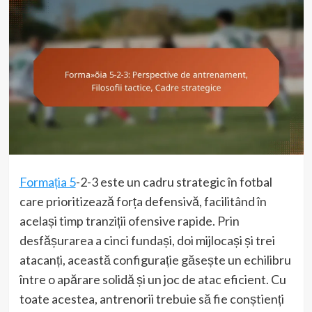
Formația 5
-2-3 este un cadru strategic în fotbal
care prioritizează forța defensivă, facilitând în
același timp tranziții ofensive rapide. Prin
desfășurarea a cinci fundași, doi mijlocași și trei
atacanți, această configurație găsește un echilibru
între o apărare solidă și un joc de atac eficient. Cu
toate acestea, antrenorii trebuie să fie conștienți