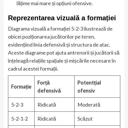
lățime mai mare și opțiuni ofensive.
Reprezentarea vizuală a formației
Diagrama vizuală a formației 5-2-3 ilustrează de
obicei poziționarea jucătorilor pe teren,
evidențiind linia defensivă și structura de atac.
Aceste diagrame pot ajuta antrenorii și jucătorii să
înțeleagă relațiile spațiale și mișcările necesare în
cadrul acestei formații.
Forță
Potentțial
Formație
defensivă
ofensiv
5-2-3
Ridicată
Moderată
5-2-1-2
Ridicată
Scăzut