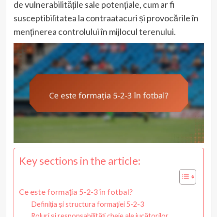
de vulnerabilitățile sale potențiale, cum ar fi
susceptibilitatea la contraatacuri și provocările în
menținerea controlului în mijlocul terenului.
Key sections in the article:
Ce este formația 5-2-3 în fotbal?
Definiția și structura formației 5-2-3
Roluri și responsabilități cheie ale jucătorilor