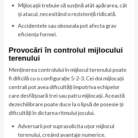
Mijlocașii trebuie să susțină atât apărarea, cât
și atacul, necesitând o rezistență ridicată.
Accidentele sau oboseala pot afecta grav
eficiența formei.
Provocări în controlul mijlocului
terenului
Menținerea controlului în mijlocul terenului poate
fi dificilă cu o configurație 5-2-3. Cei doi mijlocași
centrali pot avea dificultăți împotriva echipelor
care desfășoară trei sau patru mijlocași. Această
dezechilibrare poate duce la o lipsă de posesie și
dificultăți în dictarea ritmului jocului.
Adversarii pot suprasolicita ușor mijlocul
terenului, creând avantaje numerice.