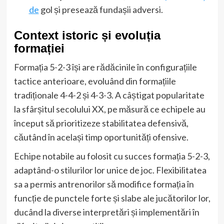
de
gol și presează fundașii adversi.
Context istoric și evoluția
formației
Formația 5-2-3 își are rădăcinile în configurațiile
tactice anterioare, evoluând din formațiile
tradiționale 4-4-2 și 4-3-3. A câștigat popularitate
la sfârșitul secolului XX, pe măsură ce echipele au
început să prioritizeze stabilitatea defensivă,
căutând în același timp oportunități ofensive.
Echipe notabile au folosit cu succes formația 5-2-3,
adaptând-o stilurilor lor unice de joc. Flexibilitatea
sa a permis antrenorilor să modifice formația în
funcție de punctele forte și slabe ale jucătorilor lor,
ducând la diverse interpretări și implementări în