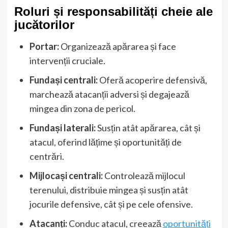
Roluri și responsabilități cheie ale
jucătorilor
Portar:
Organizează apărarea și face
intervenții cruciale.
Fundași centrali:
Oferă acoperire defensivă,
marchează atacanții adversi și degajează
mingea din zona de pericol.
Fundași laterali:
Susțin atât apărarea, cât și
atacul, oferind lățime și oportunități de
centrări.
Mijlocași centrali:
Controlează mijlocul
terenului, distribuie mingea și susțin atât
jocurile defensive, cât și pe cele ofensive.
Atacanți:
Conduc atacul, creează
oportunități