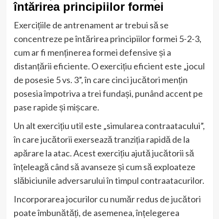
întărirea principiilor formei
Exercițiile de antrenament ar trebui să se
concentreze pe întărirea principiilor formei 5-2-3,
cum ar fi menținerea formei defensive și a
distanțării eficiente. O exercițiu eficient este „jocul
de posesie 5 vs. 3”, în care cinci jucători mențin
posesia împotriva a trei fundași, punând accent pe
pase rapide și mișcare.
Un alt exercițiu util este „simularea contraatacului”,
în care jucătorii exersează tranziția rapidă de la
apărare la atac. Acest exercițiu ajută jucătorii să
înțeleagă când să avanseze și cum să exploateze
slăbiciunile adversarului în timpul contraatacurilor.
Incorporarea jocurilor cu număr redus de jucători
poate îmbunătăți, de asemenea, înțelegerea