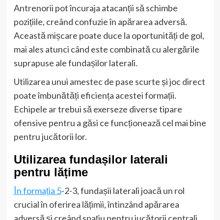
Antrenorii pot încuraja atacanții să schimbe
pozițiile, creând confuzie în apărarea adversă.
Această mișcare poate duce la oportunități de gol,
mai ales atunci când este combinată cu alergările
suprapuse ale fundașilor laterali.
Utilizarea unui amestec de pase scurte și joc direct
poate îmbunătăți eficiența acestei formații.
Echipele ar trebui să exerseze diverse tipare
ofensive pentru a găsi ce funcționează cel mai bine
pentru jucătorii lor.
Utilizarea fundașilor laterali
pentru lățime
În formația 5
-2-3, fundașii laterali joacă un rol
crucial în oferirea lățimii, întinzând apărarea
adversă și creând spațiu pentru jucătorii centrali.