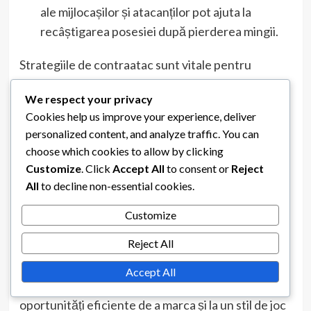
ale mijlocașilor și atacanților pot ajuta la
recâștigarea posesiei după pierderea mingii.
Strategiile de contraatac sunt vitale pentru
echipele care folosesc formația 5-2-3. După
We respect your privacy
câștigarea mingii, jucătorii ar trebui să fie pregătiți
Cookies help us improve your experience, deliver
să tranziție rapid, exploatând spațiile lăsate de
personalized content, and analyze traffic. You can
echipa adversă. Aceasta implică adesea pase
choose which cookies to allow by clicking
rapide către atacanți, care pot profita de
Customize
. Click
Accept All
to consent or
Reject
dezorganizarea defensivă.
All
to decline non-essential cookies.
În cele din urmă, înțelegerea importanței jocului de
Customize
tranziție este crucială. Echipele trebuie să
Reject All
exerseze tranziția de la apărare la atac fără
probleme, asigurându-se că jucătorii știu rolurile
Accept All
lor în aceste faze. Această pregătire poate duce la
oportunități eficiente de a marca și la un stil de joc